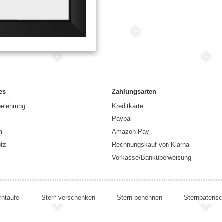
es
Zahlungsarten
belehrung
Kreditkarte
Paypal
m
Amazon Pay
tz
Rechnungskauf von Klarna
Vorkasse/Banküberweisung
rntaufe
Stern verschenken
Stern benennen
Sternpatensc