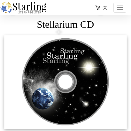
(0)
Toggl
navig
Stellarium CD