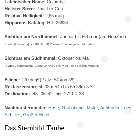
Lateinischer Name:
Columba
Hellster Stern:
Phact (α Col)
Relative Helligkeit:
2,65 mag
Hipparcos-Katalog:
HIP 26634
Sichtbar am Nordhimmel:
Januar bis Februar (am Horizont)
(Berlin [Germany], 22:00 Uhr MEZ zum 01. eines jeden Monats)
Sichtbar am Südhimmel:
Oktober bis Mai
(Sydney [Australien], 22:00 Uhr AEST zum 01. eines jeden Monats)
Fläche:
270 deg² (Platz: 54 von 88)
Rektaszension:
5h 03m 54s bis 6h 39m 37s
Deklination:
-43° 06' 42'' bis -27° 04' 38''
Nachbarsternbilder:
Hase
,
Grabstichel
,
Maler
,
Achterdeck des
Schiffes
,
Großer Hund
Das Sternbild Taube