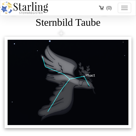
(0)
Toggl
navig
Sternbild Taube