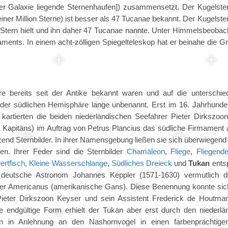
rer Galaxie liegende Sternenhaufen]) zusammensetzt. Der Kugelste
er Million Sterne) ist besser als 47 Tucanae bekannt. Der Kugelste
n Stern hielt und ihn daher 47 Tucanae nannte. Unter Himmelsbeobach
ments. In einem acht-zölligen Spiegelteleskop hat er beinahe die G
e bereits seit der Antike bekannt waren und auf die unterschied
er der südlichen Hemisphäre lange unbenannt. Erst im 16. Jahrhunde
rtierten die beiden niederländischen Seefahrer Pieter Dirkszoo
Kapitäns) im Auftrag von Petrus Plancius das südliche Firmament a
tzend Sternbilder. In ihrer Namensgebung ließen sie sich überwiegen
en. Ihrer Feder sind die Sternbilder
Chamäleon
,
Fliege
,
Fliegend
rtfisch
,
Kleine Wasserschlange
,
Südliches Dreieck
und
Tukan
ents
 deutsche Astronom Johannes Keppler (1571-1630) vermutlich d
nser Americanus (amerikanische Gans). Diese Benennung konnte sic
ieter Dirkszoon Keyser und sein Assistent Frederick de Houtma
 endgültige Form erhielt der Tukan aber erst durch den niederlä
hn in Anlehnung an den Nashornvogel in einen farbenprächtig