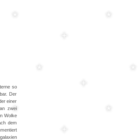
terne so
bar. Der
der einer
kan zwei
an Wolke
nach dem
mentiert
galaxien