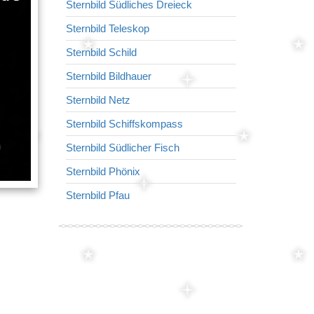
Sternbild Südliches Dreieck
Sternbild Okt
Sternbild Teleskop
Sternbild Wi
Sternbild Schild
Sternbild Flie
Sternbild Bildhauer
Sternbild Mik
Sternbild Netz
Sternbild Tafe
Sternbild Schiffskompass
Sternbild Wolf
Sternbild Südlicher Fisch
Sternbild Indi
Sternbild Phönix
Sternbild Kle
Sternbild Pfau
Sternbild Wa