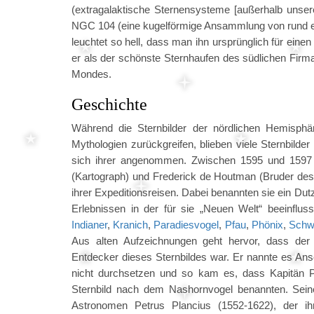
(extragalaktische Sternensysteme [außerhalb unse
NGC 104 (eine kugelförmige Ansammlung von rund ein
leuchtet so hell, dass man ihn ursprünglich für eine
er als der schönste Sternhaufen des südlichen Firma
Mondes.
Geschichte
Während die Sternbilder der nördlichen Hemisphär
Mythologien zurückgreifen, blieben viele Sternbild
sich ihrer angenommen. Zwischen 1595 und 1597 ka
(Kartograph) und Frederick de Houtman (Bruder des 
ihrer Expeditionsreisen. Dabei benannten sie ein Du
Erlebnissen in der für sie „Neuen Welt“ beeinfluss
Indianer
,
Kranich
,
Paradiesvogel
,
Pfau
,
Phönix
,
Schwe
Aus alten Aufzeichnungen geht hervor, dass der
Entdecker dieses Sternbildes war. Er nannte es A
nicht durchsetzen und so kam es, dass Kapitän P
Sternbild nach dem Nashornvogel benannten. Seine
Astronomen Petrus Plancius (1552-1622), der i