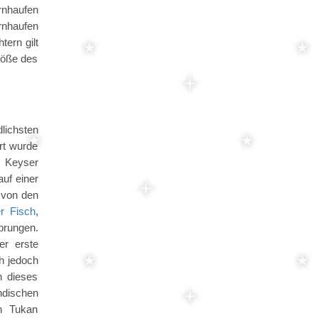
rnhaufen
rnhaufen
tern gilt
röße des
lichsten
rt wurde
n Keyser
uf einer
d von den
er Fisch
,
prungen.
er erste
h jedoch
n dieses
ndischen
en Tukan