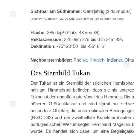
Sichtbar am Südhimmel:
Ganzjährig (zirkumpolar)
(Sydney [Australien], 22:00 Uhr AEST zum 01. eines jeden Monats)
Fläche:
295 deg² (Platz: 48 von 88)
Rektaszension:
22h 08m 27s bis 01h 24m 49s
Deklination:
-75° 20' 50'' bis -56° 8' 6''
Nachbarsternbilder:
Phönix
,
Kranich
,
Indianer
,
Okta
Das Sternbild Tukan
Der Tukan ist ein Sternbild der südlichen Hemisphä
nah am Himmelspol befinden, dass sie nie untergeh
Tukan ist der unauffälligste Vogel des Himmels. Bis a
höheren Größenklasse und sind somit nur schwer 
besondere Objekte, die unter optimalen Bedingung
(NGC 292) und der zweithellste Kugelsternhaufe
portugiesischen Weltumsegler Ferdinand Magellan b
wurde. Es handelt sich dabei um eine Begleitgala