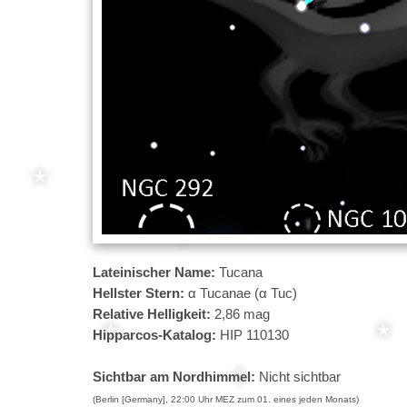
Lateinischer Name:
Tucana
Hellster Stern:
α Tucanae (α Tuc)
Relative Helligkeit:
2,86 mag
Hipparcos-Katalog:
HIP 110130
Sichtbar am Nordhimmel:
Nicht sichtbar
(Berlin [Germany], 22:00 Uhr MEZ zum 01. eines jeden Monats)