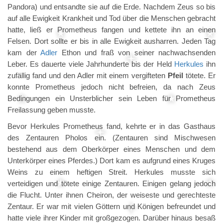
Pandora) und entsandte sie auf die Erde. Nachdem Zeus so bis
auf alle Ewigkeit Krankheit und Tod über die Menschen gebracht
hatte, ließ er Prometheus fangen und kettete ihn an einen
Felsen. Dort sollte er bis in alle Ewigkeit ausharren. Jeden Tag
kam der
Adler
Ethon und fraß von seiner nachwachsenden
Leber. Es dauerte viele Jahrhunderte bis der Held
Herkules
ihn
zufällig fand und den Adler mit einem vergifteten
Pfeil
tötete. Er
konnte Prometheus jedoch nicht befreien, da nach Zeus
Bedingungen ein Unsterblicher sein Leben für Prometheus
Freilassung geben musste.
Bevor Herkules Prometheus fand, kehrte er in das Gasthaus
des Zentauren Pholos ein. (Zentauren sind Mischwesen
bestehend aus dem Oberkörper eines Menschen und dem
Unterkörper eines Pferdes.) Dort kam es aufgrund eines Kruges
Weins zu einem heftigen Streit. Herkules musste sich
verteidigen und tötete einige Zentauren. Einigen gelang jedoch
die Flucht. Unter ihnen Cheiron, der weiseste und gerechteste
Zentaur. Er war mit vielen Göttern und Königen befreundet und
hatte viele ihrer Kinder mit großgezogen. Darüber hinaus besaß