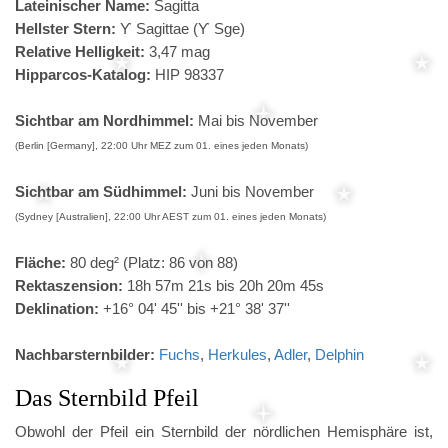
Lateinischer Name:
Sagitta
Hellster Stern:
ϒ Sagittae (ϒ Sge)
Relative Helligkeit:
3,47 mag
Hipparcos-Katalog:
HIP 98337
Sichtbar am Nordhimmel:
Mai bis November
(Berlin [Germany], 22:00 Uhr MEZ zum 01. eines jeden Monats)
Sichtbar am Südhimmel:
Juni bis November
(Sydney [Australien], 22:00 Uhr AEST zum 01. eines jeden Monats)
Fläche:
80 deg² (Platz: 86 von 88)
Rektaszension:
18h 57m 21s bis 20h 20m 45s
Deklination:
+16° 04' 45'' bis +21° 38' 37''
Nachbarsternbilder:
Fuchs
,
Herkules
,
Adler
,
Delphin
Das Sternbild Pfeil
Obwohl der Pfeil ein Sternbild der nördlichen Hemisphäre ist,