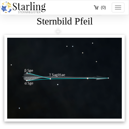
(0)
Toggl
navig
Sternbild Pfeil