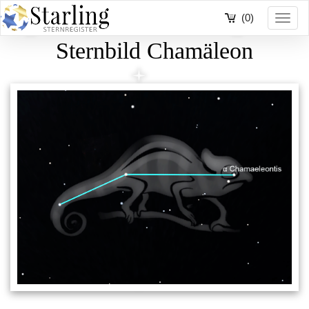
(0)
Toggl
navig
Sternbild Chamäleon