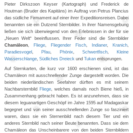
Pieter Dirkszoon Keyser (Kartograph) und Frederick de
Houtman (Bruder des Kapitäns) im Auftrag von Petrus Plancius
das südliche Firmament auf einer ihrer Expeditionsreisen. Dabei
benannten sie ein Dutzend Sternbilder. In ihrer Namensgebung
ließen sie sich überwiegend von den Erlebnissen in der für sie
„Neuen Welt“ beeinflussen. Ihrer Feder sind die Sternbilder
Chamäleon
,
Fliege
,
Fliegender Fisch
,
Indianer
,
Kranich
,
Paradiesvogel
,
Pfau
,
Phönix
,
Schwertfisch
,
Kleine
Wasserschlange
,
Südliches Dreieck
und
Tukan
entsprungen.
Auf Sternkarten, die kurz vor 1600 erschienen sind, ist das
Chamäleon mit ausschnellender Zunge dargestellt worden. Die
beiden niederländischen Seefahrer dürften es mit seinem
Nachbarsternbild
Fliege
, welches damals noch Biene hieß, in
Zusammenhang gebracht haben. Es ist anzunehmen, dass sie
diesem leguanartigen Geschöpf im Jahre 1595 auf Madagaskar
begegnet und von seiner ausschnellenden Zunge so fasziniert
waren, dass sie ein Sternenbild nach diesem Tier und ein
anderes Sternbild nach seiner Beute benannten. Dass sie dem
Chamäleon das Unscheinbarere von den beiden Sternbildern