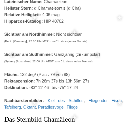
Lateinischer Name:
Chamaeleon
Hellster Stern:
α Chamaeleontis (α Cha)
Relative Helligkeit:
4,06 mag
Hipparcos-Katalog:
HIP 40702
Sichtbar am Nordhimmel:
Nicht sichtbar
(Berlin [Germany], 22:00 Uhr MEZ zum 01. eines jeden Monats)
Sichtbar am Südhimmel:
Ganzjährig (zirkumpolar)
(Sydney [Australien], 22:00 Uhr AEST zum 01. eines jeden Monats)
Fläche:
132 deg² (Platz: 79 von 88)
Rektaszension:
7h 26m 37s bis 13h 56m 27s
Deklination:
-83° 11' 46'' bis -75° 17' 24
Nachbarsternbilder:
Kiel des Schiffes
,
Fliegender Fisch
,
Tafelberg
,
Oktant
,
Paradiesvogel
,
Fliege
Das Sternbild Chamäleon