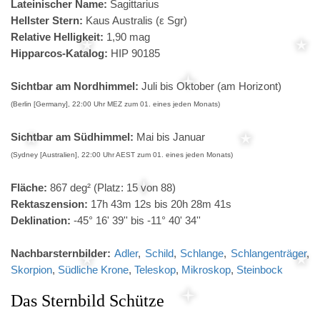
Lateinischer Name:
Sagittarius
Hellster Stern:
Kaus Australis (ε Sgr)
Relative Helligkeit:
1,90 mag
Hipparcos-Katalog:
HIP 90185
Sichtbar am Nordhimmel:
Juli bis Oktober (am Horizont)
(Berlin [Germany], 22:00 Uhr MEZ zum 01. eines jeden Monats)
Sichtbar am Südhimmel:
Mai bis Januar
(Sydney [Australien], 22:00 Uhr AEST zum 01. eines jeden Monats)
Fläche:
867 deg² (Platz: 15 von 88)
Rektaszension:
17h 43m 12s bis 20h 28m 41s
Deklination:
-45° 16' 39'' bis -11° 40' 34''
Nachbarsternbilder:
Adler
,
Schild
,
Schlange
,
Schlangenträger
,
Skorpion
,
Südliche Krone
,
Teleskop
,
Mikroskop
,
Steinbock
Das Sternbild Schütze