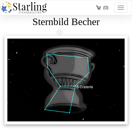
(0)
Toggl
navig
Sternbild Becher